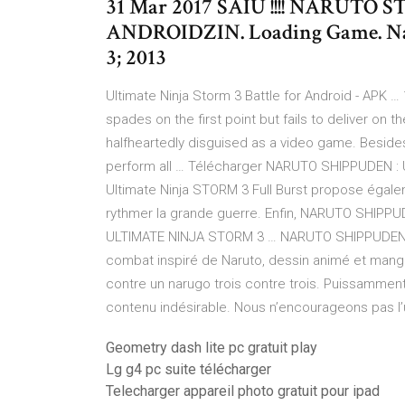
31 Mar 2017 SAIU !!!! NARUTO
ANDROIDZIN. Loading Game. Nar
3; 2013
Ultimate Ninja Storm 3 Battle for Android - APK … 
spades on the first point but fails to deliver on t
halfheartedly disguised as a video game. Beside
perform all … Télécharger NARUTO SHIPPUDEN : U
Ultimate Ninja STORM 3 Full Burst propose égalem
rythmer la grande guerre. Enfin, NARUTO SHIP
ULTIMATE NINJA STORM 3 … NARUTO SHIPPUDEN: Ul
combat inspiré de Naruto, dessin animé et manga 
contre un narugo trois contre trois. Puissammen
contenu indésirable. Nous n’encourageons pas l’uti
Geometry dash lite pc gratuit play
Lg g4 pc suite télécharger
Telecharger appareil photo gratuit pour ipad