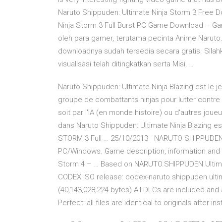
Naruto Shippuden: Ultimate Ninja Storm 3 Free D
Ninja Storm 3 Full Burst PC Game Download – G
oleh para gamer, terutama pecinta Anime Naruto.
downloadnya sudah tersedia secara gratis. Sila
visualisasi telah ditingkatkan serta Misi, …
Naruto Shippuden: Ultimate Ninja Blazing est le j
groupe de combattants ninjas pour lutter contr
soit par l'IA (en monde histoire) ou d'autres jou
dans Naruto Shippuden: Ultimate Ninja Blazing e
STORM 3 Full … 25/10/2013 · NARUTO SHIPPUDEN: 
PC/Windows. Game description, information an
Storm 4 – … Based on NARUTO.SHIPPUDEN.Ultima
CODEX ISO release: codex-naruto.shippuden.ultim
(40,143,028,224 bytes) All DLCs are included an
Perfect: all files are identical to originals after 