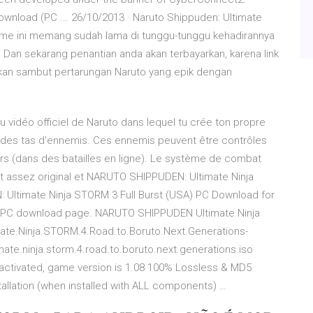
ownload (PC ... 26/10/2013 · Naruto Shippuden: Ultimate
ame ini memang sudah lama di tunggu-tunggu kehadirannya
 Dan sekarang penantian anda akan terbayarkan, karena link
hkan sambut pertarungan Naruto yang epik dengan
eu vidéo officiel de Naruto dans lequel tu crée ton propre
e des tas d'ennemis. Ces ennemis peuvent être contrôles
eurs (dans des batailles en ligne). Le système de combat
st assez original et NARUTO SHIPPUDEN: Ultimate Ninja
Ultimate Ninja STORM 3 Full Burst (USA) PC Download for
d PC download page. NARUTO SHIPPUDEN Ultimate Ninja
te.Ninja.STORM.4.Road.to.Boruto.Next.Generations-
ate.ninja.storm.4.road.to.boruto.next.generations.iso
d activated, game version is 1.08 100% Lossless & MD5
installation (when installed with ALL components) …