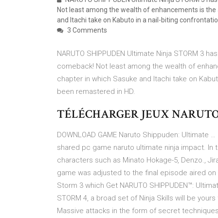
Not least among the wealth of enhancements is the a
and Itachi take on Kabuto in a nail-biting confronta
3 Comments
NARUTO SHIPPUDEN Ultimate Ninja STORM 3 has b
comeback! Not least among the wealth of enhance
chapter in which Sasuke and Itachi take on Kabuto
been remastered in HD.
TÉLÉCHARGER JEUX NARUTO
DOWNLOAD GAME Naruto Shippuden: Ultimate … Nar
shared pc game naruto ultimate ninja impact. In 
characters such as Minato Hokage-5, Denzo., Jirai
game was adjusted to the final episode aired on f
Storm 3 which Get NARUTO SHIPPUDEN™: Ultimat
STORM 4, a broad set of Ninja Skills will be yours
Massive attacks in the form of secret techniques,