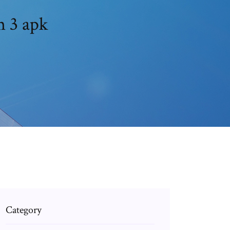
m 3 apk
Category