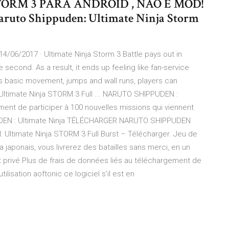
 STORM 3 PARA ANDROID , NÃO É MOD!
uto Shippuden: Ultimate Ninja Storm
14/06/2017 · Ultimate Ninja Storm 3 Battle pays out in
he second. As a result, it ends up feeling like fan-service
s basic movement, jumps and wall runs, players can
ltimate Ninja STORM 3 Full ... NARUTO SHIPPUDEN :
ent de participer à 100 nouvelles missions qui viennent
PUDEN : Ultimate Ninja TÉLÉCHARGER NARUTO SHIPPUDEN
timate Ninja STORM 3 Full Burst – Télécharger. Jeu de
japonais, vous livrerez des batailles sans merci, en un
t privé Plus de frais de données liés au téléchargement de
lisation aoftonic ce logiciel s’il est en