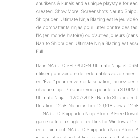
shurikens & kunais and a unique playstyle for e
created! Show More. Screenshots Naruto Shippuden
Shippuden: Ultimate Ninja Blazing est le jeu vidé
de combattants ninjas pour lutter contre des ta
l'IA (en monde histoire) ou d'autres joueurs (da
Naruto Shippuden: Ultimate Ninja Blazing est as
Full …
Dans NARUTO SHIPPUDEN: Ultimate Ninja STORM 
utiliser pour vaincre de redoutables adversaires
en "Éveil" pour renverser la situation, lancez de
chaque ninja ! Préparez-vous pour le jeu STORM
Ultimate Ninja … 12/07/2018 · Naruto Shippuden 
Duration: 12:58. Nicholas Lim 129,518 views. 12:5
- … NARUTO Shippuden Ninja Storm 3 Free Down
game setup in single direct link for Windows. Get 
entertainment. NARUTO Shippuden Ninja Storm 
is very interesting fighting video game that ha