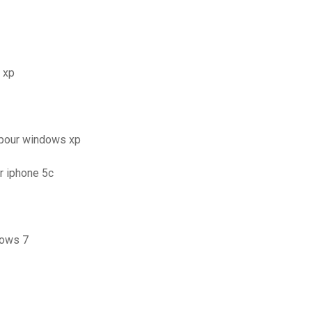
 xp
t pour windows xp
r iphone 5c
dows 7