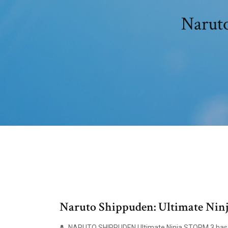
Naruto
Naruto Shippuden: Ultimate Nin
NARUTO SHIPPUDEN Ultimate Ninja STORM 3 has b