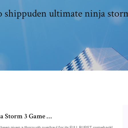
 shippuden ultimate ninja stor
ja Storm 3 Game …
een given a thorough overhaul for its FULL BURST comeback!