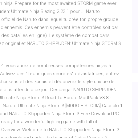
ach ninja! Prepare for the most awaited STORM game ever
: Ultimate Ninja Blazing 2.23.1 pour ... Naruto
o officiel de Naruto dans lequel tu crée ton propre groupe
s d'ennemis. Ces ennemis peuvent être contrôles soit par
ns des batailles en ligne). Le système de combat dans
sez original et NARUTO SHIPPUDEN: Ultimate Ninja STORM 3
4, vous aurez de nombreuses compétences ninjas à
. Activez des "Techniques secrètes" dévastatrices, entrez
s shurikens et des kunais et découvrez le style unique de
 le plus attendu à ce jour Descargar NARUTO SHIPPUDEN
Ultimate Ninja Storm 3 Road To Boruto ModPack V3.8 -
8. Naruto Ultimate Ninja Storm 3 [MODO HISTORIA] Capitulo 1
load NARUTO Shippuden Ninja Storm 3 Free Download PC
ready for a wonderful fighting game with full of
3 Overview. Welcome to NARUTO Shippuden Ninja Storm 3
s been developed under the banner of CyberConnect2.