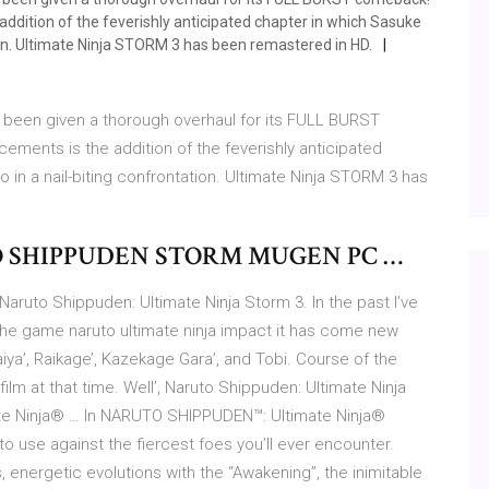
ddition of the feverishly anticipated chapter in which Sasuke
tion. Ultimate Ninja STORM 3 has been remastered in HD.
een given a thorough overhaul for its FULL BURST
ments is the addition of the feverishly anticipated
 in a nail-biting confrontation. Ultimate Ninja STORM 3 has
 SHIPPUDEN STORM MUGEN PC …
uto Shippuden: Ultimate Ninja Storm 3. In the past I’ve
the game naruto ultimate ninja impact it has come new
ya’, Raikage’, Kazekage Gara’, and Tobi. Course of the
ilm at that time. Well’, Naruto Shippuden: Ultimate Ninja
e Ninja® … In NARUTO SHIPPUDEN™: Ultimate Ninja®
 to use against the fiercest foes you’ll ever encounter.
 energetic evolutions with the “Awakening”, the inimitable