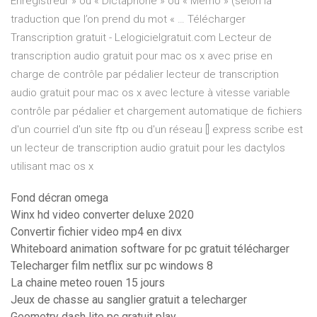
Enregistreur » ou « Dictaphone » ou « Mémo » (selon la
traduction que l’on prend du mot « … Télécharger
Transcription gratuit - Lelogicielgratuit.com Lecteur de
transcription audio gratuit pour mac os x avec prise en
charge de contrôle par pédalier lecteur de transcription
audio gratuit pour mac os x avec lecture à vitesse variable
contrôle par pédalier et chargement automatique de fichiers
d'un courriel d'un site ftp ou d'un réseau [] express scribe est
un lecteur de transcription audio gratuit pour les dactylos
utilisant mac os x
Fond décran omega
Winx hd video converter deluxe 2020
Convertir fichier video mp4 en divx
Whiteboard animation software for pc gratuit télécharger
Telecharger film netflix sur pc windows 8
La chaine meteo rouen 15 jours
Jeux de chasse au sanglier gratuit a telecharger
Geometry dash lite pc gratuit play